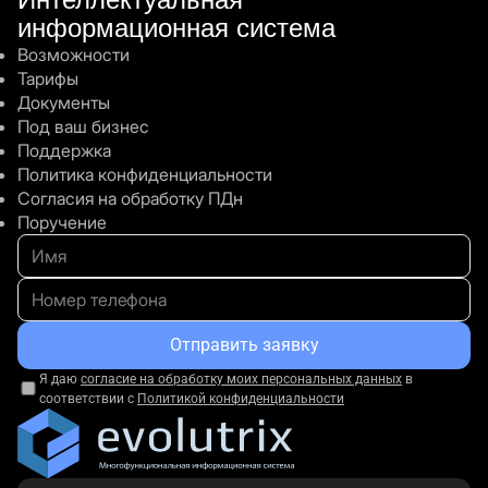
информационная система
Возможности
Тарифы
FAQ
Документы
Под ваш бизнес
Поддержка
Сложно ли самостоятельно подключить
Политика конфиденциальности
Телеграм-бот?
Согласия на обработку ПДн
Поручение
Безопасно ли подключение Телеграм-бота
для нашей компании?
Отправить заявку
Я даю
согласие на обработку моих персональных данных
в
соответствии с
Политикой конфиденциальности
Остались вопросы?
Мы будем рады Вам
все