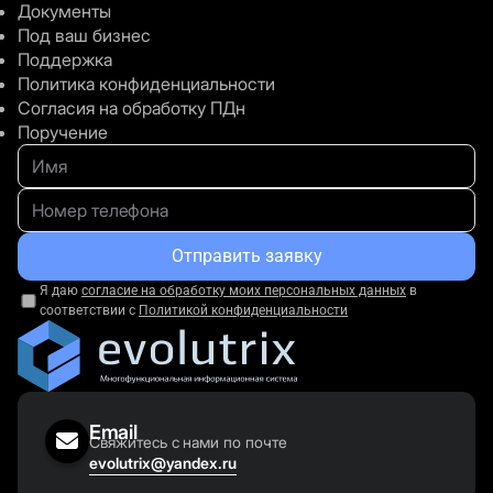
Документы
Как работают сделки?
Под ваш бизнес
Поддержка
Политика конфиденциальности
Согласия на обработку ПДн
Поручение
Остались вопросы?
Мы будем рады Вам
все
Отправить заявку
объяснить.
Я даю
согласие на обработку моих персональных данных
в
Оставьте свой контактный телефон и наш
соответствии с
Политикой конфиденциальности
специалист свяжется с Вами.
Email
Свяжитесь с нами по почте
Связаться
evolutrix@yandex.ru
Я даю
согласие на обработку моих персональных данных
в