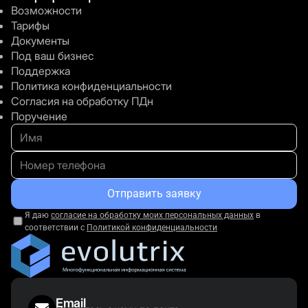
FAQ
Возможности
Тарифы
Документы
Что даст мне Расписание в Эволютрикс?
Под ваш бизнес
Поддержка
Политика конфиденциальности
Согласия на обработку ПДн
Поручение
Остались вопросы?
Мы будем рады Вам
все
Отправить заявку
объяснить.
Я даю
согласие на обработку моих персональных данных
в
соответствии с
Политикой конфиденциальности
Оставьте свой контактный телефон и наш
специалист свяжется с Вами.
Email