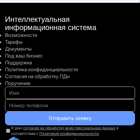
Интеллектуальная
информационная система
Возможности
FAQ
Тарифы
Документы
Под ваш бизнес
Что значит модульная система?
Поддержка
Политика конфиденциальности
Согласия на обработку ПДн
Поручение
Остались вопросы?
Мы будем рады Вам
все
Отправить заявку
объяснить.
Я даю
согласие на обработку моих персональных данных
в
соответствии с
Политикой конфиденциальности