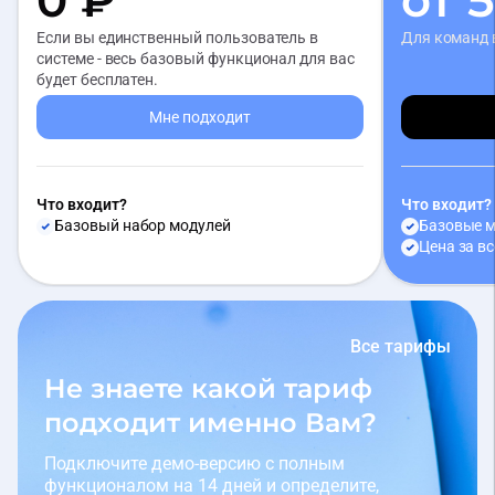
0 ₽
от 
Если вы единственный пользователь в
Для команд 
системе - весь базовый функционал для вас
будет бесплатен.
Мне подходит
Что входит?
Что входит?
Базовый набор модулей
Базовые 
Цена за в
Все тарифы
Не знаете какой тариф
подходит именно Вам?
Подключите демо-версию с полным
функционалом на 14 дней и определите,