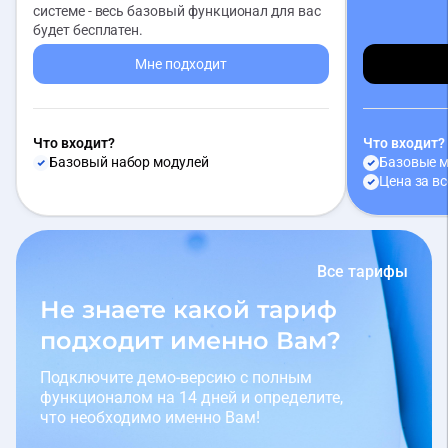
системе - весь базовый функционал для вас
будет бесплатен.
Мне подходит
Что входит?
Что входит?
Базовый набор модулей
Базовые 
Цена за в
Все тарифы
Не знаете какой тариф
подходит именно Вам?
Подключите демо-версию с полным
функционалом на 14 дней и определите,
что необходимо именно Вам!